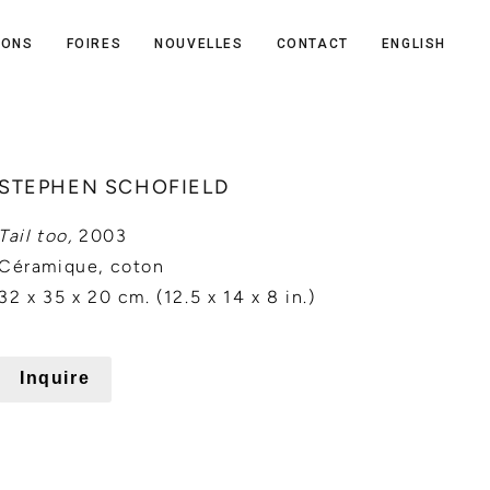
IONS
FOIRES
NOUVELLES
CONTACT
ENGLISH
STEPHEN SCHOFIELD
Tail too,
2003
Céramique, coton
32 x 35 x 20 cm. (12.5 x 14 x 8 in.)
Inquire