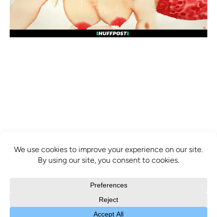
info@mcbridecontemporain.com
+1 (514) 878-0940
372 Sainte-Catherine Street W. #414,
Montreal, QC, H3B 1A2