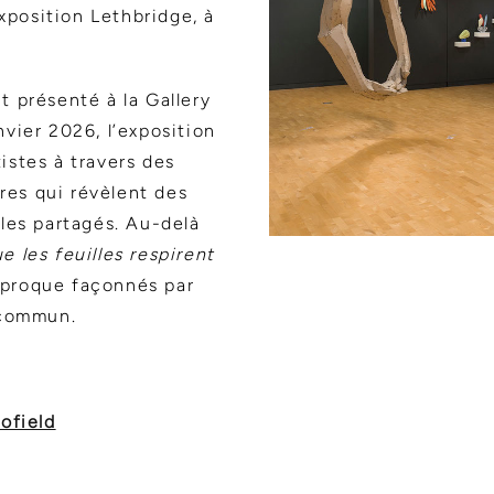
xposition Lethbridge, à
t présenté à la Gallery
nvier 2026, l’exposition
istes à travers des
res qui révèlent des
lles partagés. Au-delà
ue les feuilles respirent
éciproque façonnés par
n commun.
hofield