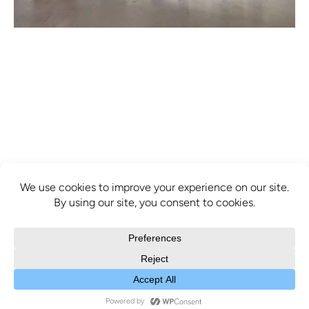
info@mcbridecontemporain.com
+1 (514) 878-0940
372 Sainte-Catherine Street W. #414,
Montreal, QC, H3B 1A2
COPYRIGHT © 2025 MCBRIDE CONTEMPORAIN