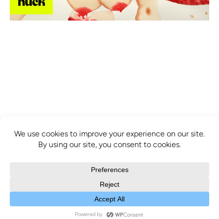
info@mcbridecontemporain.com
+1 (514) 878-0940
372 Sainte-Catherine Street W. #414,
Montreal, QC, H3B 1A2
COPYRIGHT © 2025 MCBRIDE CONTEMPORAIN